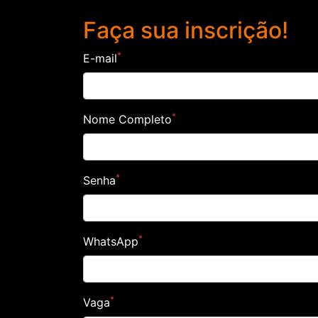
Faça sua inscrição!
*
E-mail
*
Nome Completo
*
Senha
*
WhatsApp
*
Vaga