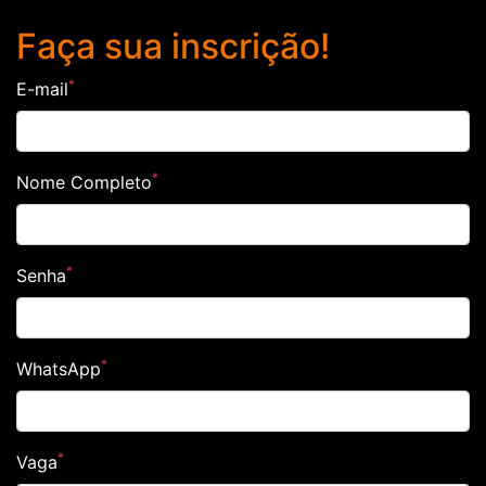
Faça sua inscrição!
*
E-mail
*
Nome Completo
*
Senha
*
WhatsApp
*
Vaga